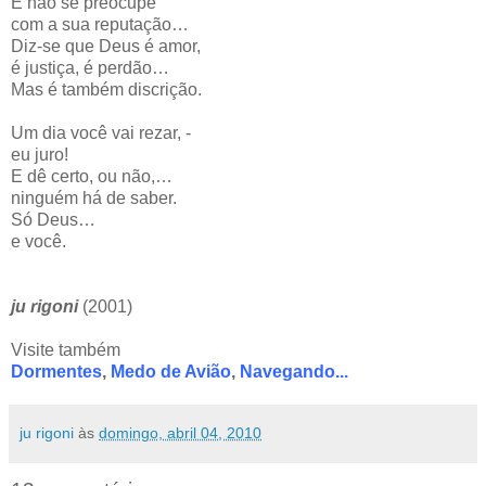
E não se preocupe
com a sua reputação…
Diz-se que Deus é amor,
é justiça, é perdão…
Mas é também discrição.
Um dia você vai rezar, -
eu juro!
E dê certo, ou não,…
ninguém há de saber.
Só Deus…
e você.
ju rigoni
(2001)
Visite também
Dormentes
,
Medo de Avião
,
Navegando...
ju rigoni
às
domingo, abril 04, 2010